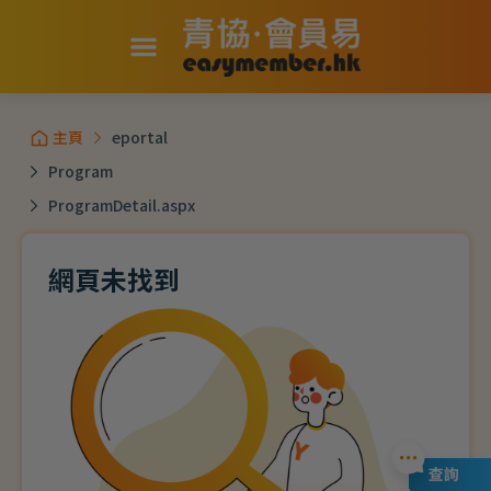
主頁
eportal
Program
ProgramDetail.aspx
網頁未找到