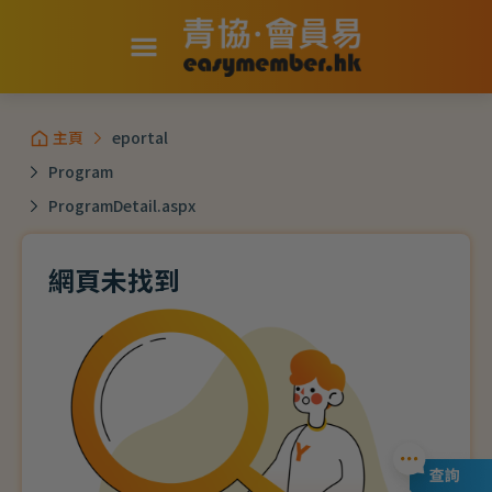
主頁
eportal
Program
ProgramDetail.aspx
網頁未找到