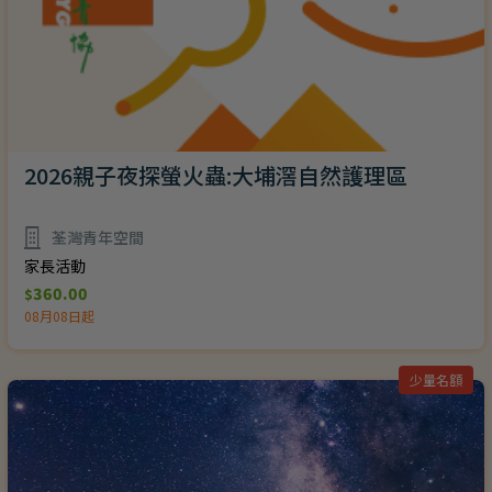
2026親子夜探螢火蟲:大埔滘自然護理區
荃灣青年空間
家長活動
360.00
$
08月08日起
少量名額