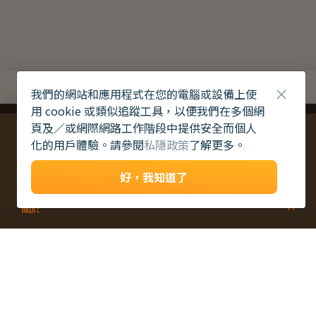
我們的網站和應用程式在您的電腦或設備上使
用 cookie 或類似追蹤工具，以便我們在多個網
日
J
2
星
禪
貓
親
親
親
親
賽
扭
Y
L
生
「
親
親
C
A
2
0
O
e
h
r
間
星
繞
舍
子
子
子
子
車
扭
活
觸
子
子
_
2
t
t
U
i
’
l
6
2
Y
l
森
的
畫
義
蛋
蛋
蛋
蛋
計
擰
探
到
室
室
T
親
b
o
D
s
H
u
_
林
故
系
工
糕
糕
糕
糕
時
擰
索
你
內
內
a
子
g
t
P
L
y
o
考
事
列
體
班
班
班
班
賽
氣
號
啦
高
攀
h
夜
_
e
!
-
．
t
J
察
驗
-
-
-
-
球
！
」
空
石
上
野
探
-
'
小
小
小
小
C
s
文
布
B
體
S
親
繩
及
_
山
炊
螢
G
熊
熊
熊
熊
u
青
L
袋
2
o
驗
子
網
游
下
有
火
e
m
水
水
水
水
0
-
系
v
製
L
2
－
奇
歷
繩
海
營
蟲
m
滴
滴
滴
滴
e
A
6
列
作
l
動
異
奇
體
R
:
e
M
黑
黑
黑
黑
大
P
r
篇
(
物
動
驗
i
7
n
森
森
森
森
埔
A
劇
)
d
篇
物
d
：
林
林
林
林
滘
2
本
v
探
.
咖
e
蛋
蛋
蛋
蛋
0
自
殺
n
_
索
啡
糕
糕
糕
糕
然
t
2
之
u
0
渣
-
(
(
(
(
護
r
夜
2
E
F
G
H
兩
e
編
6
)
)
理
)
)
_
C
棲
(
織
情
區
S
a
爬
m
Y
電
感
P
蟲
p
話
本
_
篇
T
繩
)
1
頁及／或網際網路工作階段中提供安全而個人
_
C
天
h
.
4
光
請
開
眼
-
誰
是
狼
人
?
!
化的用戶體驗。請參閱
私隱政策
了解更多。
好，我知道了
關於
關於青協
最新消息
聯絡我們
常見問題