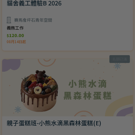
貓舍義工體驗B 2026
賽馬會坪石青年空間
義務工作
120.00
$
08月14日起
名額已滿
親子蛋糕班-小熊水滴黑森林蛋糕(E)