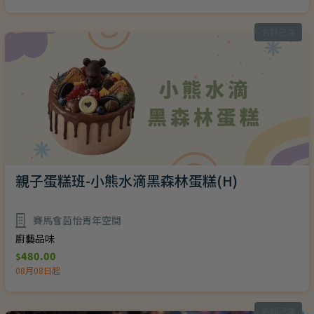
名額已滿
親子蛋糕班-小熊水滴黑森林蛋糕(H)
賽馬會茵怡青年空間
廚藝品味
480.00
$
08月08日起
名額已滿