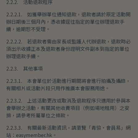
2.2.2. 活動退款程序
2.2.2.1. 如獲舉辦單位通知退款，退款者請於原定活動開
辦日期後三個月內，憑收據逕往指定的單位辦理退款手
續，逾期恕不受理。
2.2.2.2. 若退款者需由家長或監護人代辦退款，退款時必
須出示收據正本及退款者身份證明文件副本到指定的單位
辦理退款手續。
2.2.3. 其他事項
2.2.3.1. 本會單位於活動進行期間將會進行拍攝及攝錄，
有關相片或活動片段只用作推廣本會服務用途。
2.2.3.2. 上述活動更改或取消及退款程序只適用於參與本
會舉辦之活動，有關其他收費項目（例如場地租用）之安
排，請參考所屬單位之條款。
2.2.3.3. 有關最新活動資訊，請瀏覽「青協・會員易」網
站：easymember.hk。