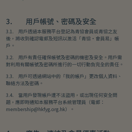
3. 用戶帳號、密碼及安全
3.1. 用戶透過本服務平台登記為青協會員或青協之友
後，將收到確認電郵及短訊以激活「青協・會員易」帳
戶。
3.2. 用戶有責任確保帳號及密碼的機密及安全。用戶需
對利用有關帳號及密碼所進行的一切行動負完全的責任。
3.3. 用戶可透過網站中的「我的帳戶」更改個人資料、
聯絡方法及密碼。
3.4. 當用戶發現帳戶遭不法盜用，或出現任何安全問
題，應即時通知本服務平台系統管理員（電郵：
membership@hkfyg.org.hk）。